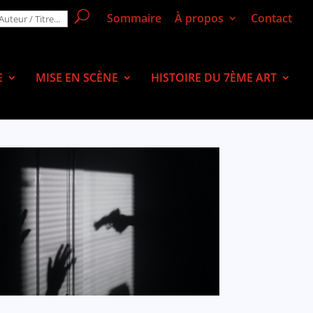
Sommaire
À propos
Contact
E
MISE EN SCÈNE
HISTOIRE DU 7ÈME ART